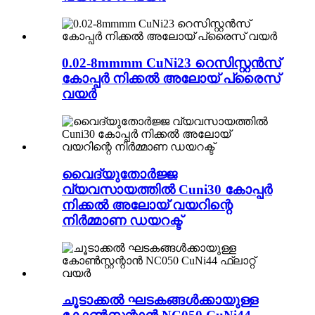
0.02-8mmmm CuNi23 റെസിസ്റ്റൻസ്
കോപ്പർ നിക്കൽ അലോയ് പ്രൈസ്
വയർ
വൈദ്യുതോർജ്ജ
വ്യവസായത്തിൽ Cuni30 കോപ്പർ
നിക്കൽ അലോയ് വയറിന്റെ
നിർമ്മാണ ഡയറക്ട്
ചൂടാക്കൽ ഘടകങ്ങൾക്കായുള്ള