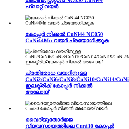
കോൺസ്റ്റന്റാൻ NC050 CuNi44
ഫ്ലാറ്റ് വയർ
കോപ്പർ നിക്കൽ CuNi44 NC050
CuNi44Mn വയർ പ്രയോഗിക്കുക
പ്രതിരോധ വയറിനുള്ള
CuNi2/CuNi6/CuNi8/CuNi10/CuNi14/CuNi
ഇലക്ട്രിക് കോപ്പർ നിക്കൽ
അലോയ്
വൈദ്യുതോർജ്ജ
വ്യവസായത്തിലെ Cuni30 കോപ്പർ