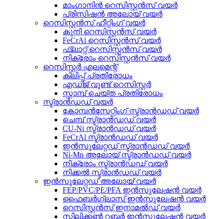
മാംഗാനിൻ റെസിസ്റ്റൻസ് വയർ
പ്രിസിഷൻ അലോയ് വയർ
റെസിസ്റ്റൻസ് ഹീറ്റിംഗ് വയർ
കുനി റെസിസ്റ്റൻസ് വയർ
FeCrAl റെസിസ്റ്റൻസ് വയർ
ഫ്ലാറ്റ് റെസിസ്റ്റൻസ് വയർ
നിക്രോം റെസിസ്റ്റൻസ് വയർ
റെസിസ്റ്റർ എലമെന്റ്
ക്ലിപ്പ് പ്രതിരോധം
എഡ്ജ് വുണ്ട് റെസിസ്റ്റർ
സ്റ്റാമ്പ് ചെയ്ത പ്രതിരോധം
സ്ട്രാൻഡഡ് വയർ
കോമ്പൻസേറ്റിംഗ് സ്ട്രാൻഡഡ് വയർ
ചെമ്പ് സ്ട്രാൻഡഡ് വയർ
CU-Ni സ്ട്രാൻഡഡ് വയർ
FeCrAl സ്ട്രാൻഡഡ് വയർ
ഇൻസുലേറ്റഡ് സ്ട്രാൻഡഡ് വയർ
Ni-Mn അലോയ് സ്ട്രാൻഡഡ് വയർ
നിക്രോം സ്ട്രാൻഡഡ് വയർ
നിക്കൽ സ്ട്രാൻഡഡ് വയർ
ഇൻസുലേറ്റഡ് അലോയ് വയർ
FEP/PVC/PE/PFA ഇൻസുലേഷൻ വയർ
ഫൈബർഗ്ലാസ് ഇൻസുലേഷൻ വയർ
റെസിസ്റ്റൻസ് ഇനാമൽഡ് വയർ
സിലിക്കൺ റബ്ബർ ഇൻസുലേഷൻ വയർ