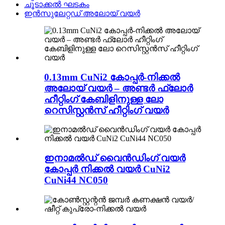
ചൂടാക്കൽ ഘടകം
ഇൻസുലേറ്റഡ് അലോയ് വയർ
0.13mm CuNi2 കോപ്പർ-നിക്കൽ
അലോയ് വയർ – അണ്ടർ ഫ്ലോർ
ഹീറ്റിംഗ് കേബിളിനുള്ള ലോ
റെസിസ്റ്റൻസ് ഹീറ്റിംഗ് വയർ
ഇനാമൽഡ് വൈൻഡിംഗ് വയർ
കോപ്പർ നിക്കൽ വയർ CuNi2
CuNi44 NC050