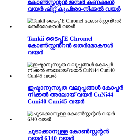
കോൺസ്റ്റന്റൻ ജമ്പർ കണക്ഷൻ
വയർ/ഷീറ്റ് കുപ്രോ-നിക്കൽ വയർ
Tankii ടൈപ്പ് E Chromel
കോൺസ്റ്റൻ്റൻ തെർമോകൗൾ
വയർ
ഇഷ്ടാനുസൃത വലുപ്പങ്ങൾ കോപ്പർ
നിക്കൽ അലോയ് വയർ CuNi44
Cuni40 Cuni45 വയർ
ചൂടാക്കാനുള്ള കോൺസ്റ്റന്റൻ
വയർ 6J40 വയർ