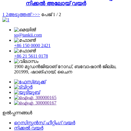
നിക്കൽ അലോയ് വയർ
1
2
അടുത്തത് >
>>
പേജ് 1 / 2
so@tankii.com
+86 150 0000 2421
+86 21 5611 0178
1900 മുഡൻജിയാങ് റോഡ്, ബവോഷാൻ ജില്ല,
201999, ഷാങ്ഹായ്, ചൈന
ഉൽപ്പന്നങ്ങൾ
റെസിസ്റ്റൻസ് ഹീറ്റിംഗ് വയർ
നിക്കൽ വയർ