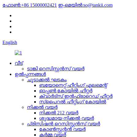
ഫോൺ:
+86 15000002421
ഇ-മെയിൽ:
so@tankii.com
English
വീട്
ടാങ്കി റെസിസ്റ്റൻസ് വയർ
ഉൽപ്പന്നങ്ങൾ
ചൂടാക്കൽ ഘടകം
ബയോനെറ്റ് ഹീറ്റിംഗ് എലമെന്റ്
ഓപ്പൺ കോയിൽ ഹീറ്റർ
ക്വാർട്സ് ഇൻഫ്രാറെഡ് ഹീറ്റർ
സ്പൈറൽ ഹീറ്റിംഗ് കോയിൽ
നിക്കൽ വയർ
നിക്കൽ 212 വയർ
ശുദ്ധമായ നിക്കൽ വയർ
പ്രിസിഷൻ റെസിസ്റ്റൻസ് വയർ
കോൺസ്റ്റന്റൻ വയർ
കർമ്മ വയർ