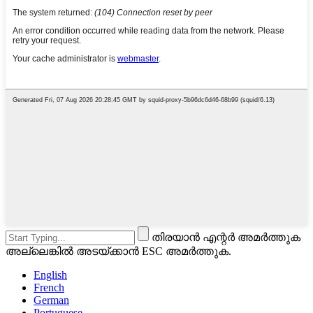
തിരയാൻ എന്റർ അമർത്തുക
അല്ലെങ്കിൽ അടയ്ക്കാൻ ESC അമർത്തുക.
English
French
German
Portuguese