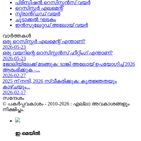
പ്രിസിഷൻ റെസിസ്റ്റൻസ് വയർ
റെസിസ്റ്റർ എലമെന്റ്
സ്ട്രാൻഡഡ് വയർ
ചൂടാക്കൽ ഘടകം
ഇൻസുലേറ്റഡ് അലോയ് വയർ
വാർത്തകൾ
ഒരു റെസിസ്റ്റർ എലമെന്റ് എന്താണ്?
2026-05-23
ഒരു വയറിന്റെ റെസിസ്റ്റൻസ് ഹീറ്റിംഗ് എന്താണ്?
2026-05-23
ജോലിയിലേക്ക് മടങ്ങുക: ടാങ്കി അലോയ് ഉപയോഗിച്ച് 2026
ആരംഭിക്കുക –...
2026-02-27
2025 ന് നന്ദി, 2026 സ്വീകരിക്കുക: കൃതജ്ഞതയും
കാഴ്ചയും...
2026-02-17
സന്ദേശം
© പകർപ്പവകാശം - 2010-2026 : എല്ലാ അവകാശങ്ങളും
നിക്ഷിപ്തം.
ഇ-മെയിൽ