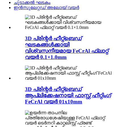
ചൂടാക്കൽ ഘടകം
ഇൻസുലേറ്റഡ് അലോയ് വയർ
3D പ്രിന്റർ ഹീറ്റ്ബെഡ്
ഘടകങ്ങൾക്കായി
വിശ്വസനീയമായ FeCrAl ഫ്ലാറ്റ്
വയർ 0.1×1.0mm
3D പ്രിന്റർ ഹീറ്റ്ബെഡ്
ആപ്ലിക്കേഷനായി ഫാസ്റ്റ് ഹീറ്റിംഗ്
FeCrAl വയർ 01x10mm