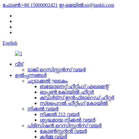
ഫോൺ:
+86 15000002421
ഇ-മെയിൽ:
so@tankii.com
English
വീട്
ടാങ്കി റെസിസ്റ്റൻസ് വയർ
ഉൽപ്പന്നങ്ങൾ
ചൂടാക്കൽ ഘടകം
ബയോനെറ്റ് ഹീറ്റിംഗ് എലമെന്റ്
ഓപ്പൺ കോയിൽ ഹീറ്റർ
ക്വാർട്സ് ഇൻഫ്രാറെഡ് ഹീറ്റർ
സ്പൈറൽ ഹീറ്റിംഗ് കോയിൽ
നിക്കൽ വയർ
നിക്കൽ 212 വയർ
ശുദ്ധമായ നിക്കൽ വയർ
പ്രിസിഷൻ റെസിസ്റ്റൻസ് വയർ
കോൺസ്റ്റന്റൻ വയർ
കർമ്മ വയർ