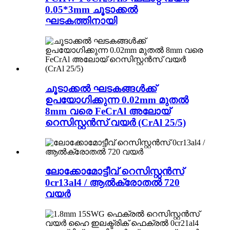
0.05*3mm ചൂടാക്കൽ
ഘടകത്തിനായി
ചൂടാക്കൽ ഘടകങ്ങൾക്ക്
ഉപയോഗിക്കുന്ന 0.02mm മുതൽ
8mm വരെ FeCrAl അലോയ്
റെസിസ്റ്റൻസ് വയർ (CrAl 25/5)
ലോക്കോമോട്ടീവ് റെസിസ്റ്റൻസ്
0cr13al4 / ആൽക്രോതൽ 720
വയർ