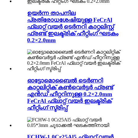
ഉയർന്ന താപനില
പ്രതിരോധശേഷിയുള്ള FeCrAl
ഫ്ലാറ്റ് വയർ ടെർനറി കാറ്റലിസ്റ്റ്
ഫ്രണ്ട് ഇലക്ട്രിക് ഹീറ്റിംഗ് ഘടകം
0.2×2.0mm
ഓട്ടോമൊബൈൽ ടെർണറി
കാറ്റലിറ്റിക് കൺവെർട്ടർ ഫ്രണ്ട്
എൻഡ് ഹീറ്ററിനുള്ള 0.2×2.0mm
FeCrAl ഫ്ലാറ്റ് വയർ ഇലക്ട്രിക്
ഹീറ്റിംഗ് സ്ട്രിപ്പ്
FCHW-1 0Cr25Al5 ഫ്ലാറ്റ് വയർ