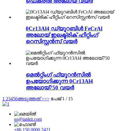
ഫെക്രൽ അലോയ് വയർ
0Cr13Al4 ഡ്യൂറബിൾ FeCrAl
അലോയ് ഇലക്ട്രിക് ഹീറ്റിംഗ്
റെസിസ്റ്റൻസ് വയർ
മെൽറ്റിംഗ് ഫ്യൂറൻസിൽ
ഉപയോഗിക്കുന്ന 0Cr13Al4
അലോയ്750 വയർ
1
2
3
4
5
6
അടുത്തത് >
>>
പേജ് 1 / 15
so@tankii.com
+86 150 0000 2421