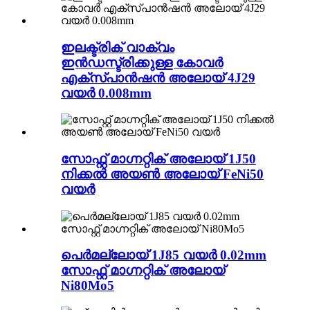
ഇലക്ട്രിക് വാക്വം
ഇൻഡസ്ട്രിക്കുള്ള കോവർ
എക്സ്പാൻഷൻ അലോയ് 4J29
വയർ 0.008mm
സോഫ്റ്റ് മാഗ്നറ്റിക് അലോയ് 1J50
നിക്കൽ അയൺ അലോയ് FeNi50
വയർ
പെർമല്ലോയ് 1J85 വയർ 0.02mm
സോഫ്റ്റ് മാഗ്നറ്റിക് അലോയ്
Ni80Mo5