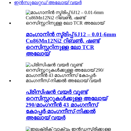
ഇൻസുലേറ്റഡ് അലോയ് വയർ
മാംഗാനിൻ സ്ട്രിപ്പ് 6J12 – 0.01-6mm
Cu86Mn12Ni2 റിബൺ, ഷണ്ട്
റെസിസ്റ്ററിനുള്ള ലോ TCR
അലോയ്
പ്രിസിഷൻ വയർ വൂണ്ട്
റെസിസ്റ്ററുകൾക്കുള്ള അലോയ്
290/മാംഗനീൻ 43 മാംഗനീസ്
കോപ്പർ-മാംഗനീസ്-നിക്കൽ
അലോയ് വയർ