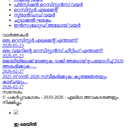
പ്രിസിഷൻ റെസിസ്റ്റൻസ് വയർ
റെസിസ്റ്റർ എലമെന്റ്
സ്ട്രാൻഡഡ് വയർ
ചൂടാക്കൽ ഘടകം
ഇൻസുലേറ്റഡ് അലോയ് വയർ
വാർത്തകൾ
ഒരു റെസിസ്റ്റർ എലമെന്റ് എന്താണ്?
2026-05-23
ഒരു വയറിന്റെ റെസിസ്റ്റൻസ് ഹീറ്റിംഗ് എന്താണ്?
2026-05-23
ജോലിയിലേക്ക് മടങ്ങുക: ടാങ്കി അലോയ് ഉപയോഗിച്ച് 2026
ആരംഭിക്കുക –...
2026-02-27
2025 ന് നന്ദി, 2026 സ്വീകരിക്കുക: കൃതജ്ഞതയും
കാഴ്ചയും...
2026-02-17
സന്ദേശം
© പകർപ്പവകാശം - 2010-2026 : എല്ലാ അവകാശങ്ങളും
നിക്ഷിപ്തം.
ഇ-മെയിൽ