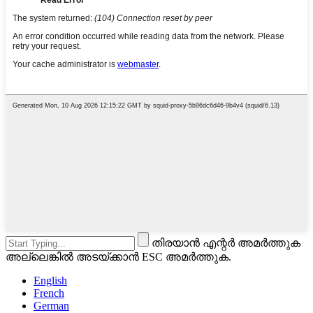
തിരയാൻ എന്റർ അമർത്തുക
അല്ലെങ്കിൽ അടയ്ക്കാൻ ESC അമർത്തുക.
English
French
German