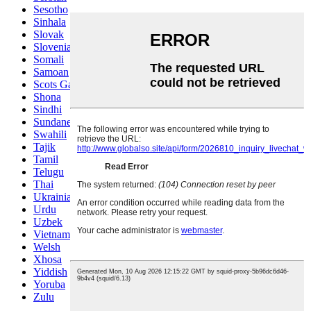
Sesotho
Sinhala
Slovak
Slovenian
Somali
Samoan
Scots Gaelic
Shona
Sindhi
Sundanese
Swahili
Tajik
Tamil
Telugu
Thai
Ukrainian
Urdu
Uzbek
Vietnamese
Welsh
Xhosa
Yiddish
Yoruba
Zulu