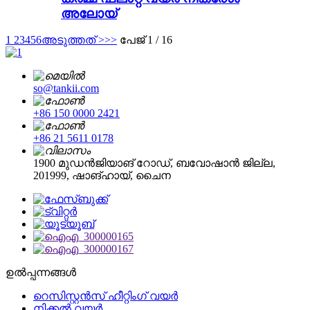
അലോയ്
1
2
3
4
5
6
അടുത്തത് >
>>
പേജ് 1 / 16
so@tankii.com
+86 150 0000 2421
+86 21 5611 0178
1900 മുഡൻജിയാങ് റോഡ്, ബവോഷാൻ ജില്ല,
201999, ഷാങ്ഹായ്, ചൈന
ഉൽപ്പന്നങ്ങൾ
റെസിസ്റ്റൻസ് ഹീറ്റിംഗ് വയർ
നിക്കൽ വയർ