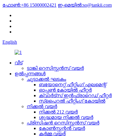
ഫോൺ:
+86 15000002421
ഇ-മെയിൽ:
so@tankii.com
English
വീട്
ടാങ്കി റെസിസ്റ്റൻസ് വയർ
ഉൽപ്പന്നങ്ങൾ
ചൂടാക്കൽ ഘടകം
ബയോനെറ്റ് ഹീറ്റിംഗ് എലമെന്റ്
ഓപ്പൺ കോയിൽ ഹീറ്റർ
ക്വാർട്സ് ഇൻഫ്രാറെഡ് ഹീറ്റർ
സ്പൈറൽ ഹീറ്റിംഗ് കോയിൽ
നിക്കൽ വയർ
നിക്കൽ 212 വയർ
ശുദ്ധമായ നിക്കൽ വയർ
പ്രിസിഷൻ റെസിസ്റ്റൻസ് വയർ
കോൺസ്റ്റന്റൻ വയർ
കർമ്മ വയർ